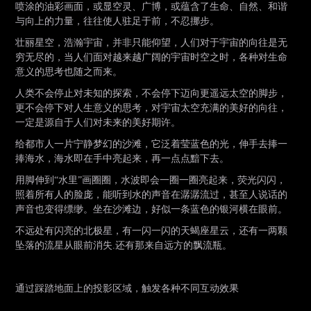
喷涂的油彩画面，或显空灵、广博，或蕴含了生命、自然、和谐
与向上的力量，往往使人驻足于前，不忍挪步。
壮丽星空，浩瀚宇宙，并非只能仰望，人们对于宇宙的向往是无
穷无尽的，当人们面对越来越广阔的宇宙时空之时，各种对生命
意义的思考也随之而来。
人类不会停止对未知的探索，不会停下迈向更遥远太空的脚步，
更不会停下对人生意义的思考，对宇宙太空充满的美好的向往，
一定是源自于人们对未来的美好期许。
给都市人一片宁静梦幻的沙滩，它泛着莹蓝色的光，伸手去捧一
捧海水，海水即在手中亮起来，再一点点黯下去。
用脚伸到“水里”画圈圈，水波即会一圈一圈亮起来，荧光闪闪，
照着所有人的脸庞，能听到水的声音在潺潺流过，甚至人说话的
声音也变得缥缈。坐在沙滩边，好似一条蓝色的银河横在眼前。
不远处有闪亮的北极星，有一闪一闪的天蝎座星云，还有一两颗
坠落的流星从眼前消失.还有那来自远方的飘流瓶。
通过踩踏地面上的投影区域，触发各种不同互动效果