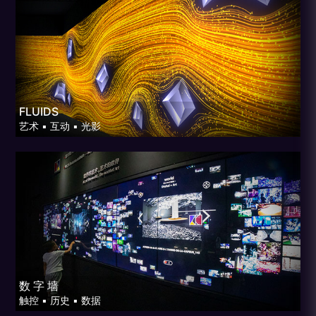
FLUIDS
艺术 ▪ 互动 ▪ 光影
数 字 墙
触控 ▪ 历史 ▪ 数据