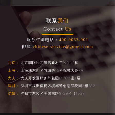
联系
我们
Contact
Us
服务咨询电话：
400-0033-001
邮箱:
chinese-service@gooest.com
北京：
北京朝阳区高碑店新村二区31-1栋
上海：
上海浦东新区向城路15号锦城大厦7A
大庆：
大庆开发区服务外包园C1/C2座4层
深圳：
深圳市福田保税区槟榔道创意保税园3楼312
沈阳：
沈阳市东陵区美园东路9-29号（105）