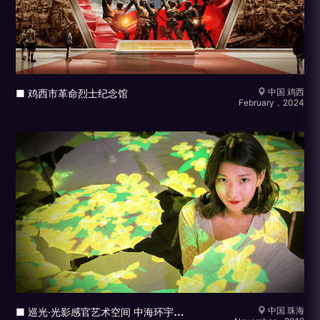
中国 鸡西
■ 鸡西市革命烈士纪念馆
February，2024
■
巡光·光影感官艺术空间 中海环宇商业
中国 珠海