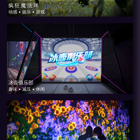
疯 狂 魔 法 球
动感 ▪ 娱乐 ▪ 游戏
冰壶俱乐部
趣味 ▪ 减压 ▪ 休闲