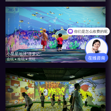
《HEILONGJIANG SCIENCE
AND TECHNOLOGY MUSEU
你们是怎么收费的呢
M》
有相关案例么？
黑龙江省科技馆
小星星地球“寻梦记”
会玩 ▪ 绘玩 ▪ 慧玩
MORE